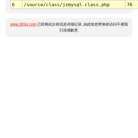
6
/source/class/jzmysql.class.php
76
www.365jz.com
已经将此出错信息详细记录, 由此给您带来的访问不便我
们深感歉意.