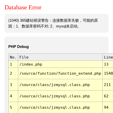
Database Error
(1040) 365建站错误警告：连接数据库失败，可能的原
因：1、数据库密码不对; 2、mysql未启动。
PHP Debug
No.
File
Line
1
/index.php
13
2
/source/function/function_extend.php
1548
3
/source/class/jzmysql.class.php
211
4
/source/class/jzmysql.class.php
62
5
/source/class/jzmysql.class.php
94