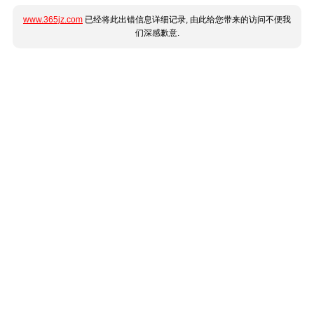
www.365jz.com
已经将此出错信息详细记录, 由此给您带来的访问不便我
们深感歉意.