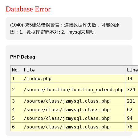
Database Error
(1040) 365建站错误警告：连接数据库失败，可能的原
因：1、数据库密码不对; 2、mysql未启动。
PHP Debug
No.
File
Line
1
/index.php
14
2
/source/function/function_extend.php
324
3
/source/class/jzmysql.class.php
211
4
/source/class/jzmysql.class.php
62
5
/source/class/jzmysql.class.php
94
6
/source/class/jzmysql.class.php
76