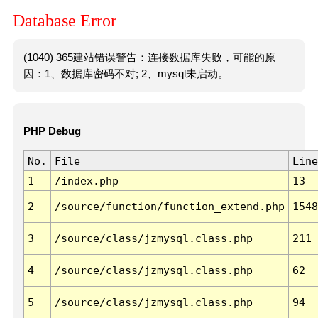
Database Error
(1040) 365建站错误警告：连接数据库失败，可能的原
因：1、数据库密码不对; 2、mysql未启动。
PHP Debug
No.
File
Line
1
/index.php
13
2
/source/function/function_extend.php
1548
3
/source/class/jzmysql.class.php
211
4
/source/class/jzmysql.class.php
62
5
/source/class/jzmysql.class.php
94