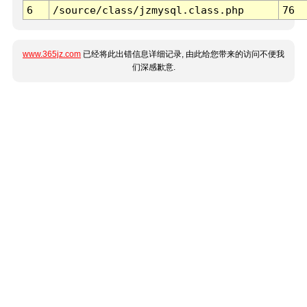
6
/source/class/jzmysql.class.php
76
www.365jz.com
已经将此出错信息详细记录, 由此给您带来的访问不便我
们深感歉意.