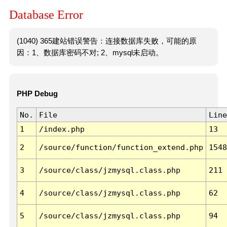
Database Error
(1040) 365建站错误警告：连接数据库失败，可能的原
因：1、数据库密码不对; 2、mysql未启动。
PHP Debug
No.
File
Line
1
/index.php
13
2
/source/function/function_extend.php
1548
3
/source/class/jzmysql.class.php
211
4
/source/class/jzmysql.class.php
62
5
/source/class/jzmysql.class.php
94