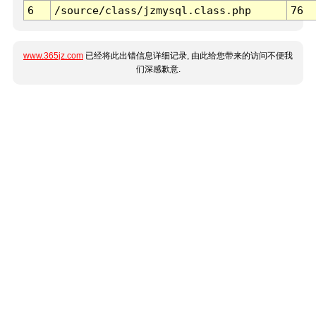
6
/source/class/jzmysql.class.php
76
www.365jz.com
已经将此出错信息详细记录, 由此给您带来的访问不便我
们深感歉意.