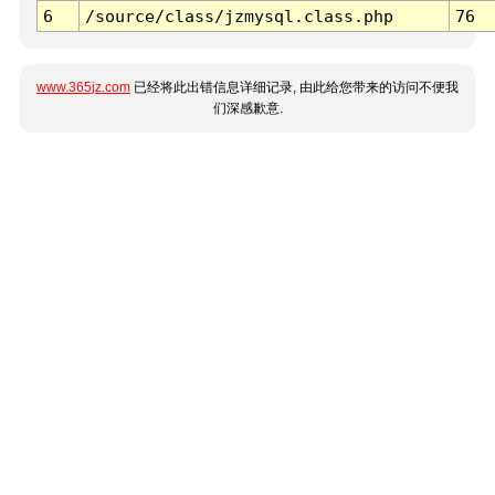
6
/source/class/jzmysql.class.php
76
www.365jz.com
已经将此出错信息详细记录, 由此给您带来的访问不便我
们深感歉意.