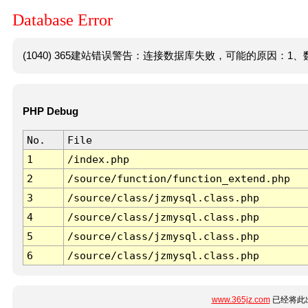
Database Error
(1040) 365建站错误警告：连接数据库失败，可能的原因：1、数
PHP Debug
No.
File
1
/index.php
2
/source/function/function_extend.php
3
/source/class/jzmysql.class.php
4
/source/class/jzmysql.class.php
5
/source/class/jzmysql.class.php
6
/source/class/jzmysql.class.php
www.365jz.com
已经将此