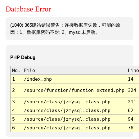
Database Error
(1040) 365建站错误警告：连接数据库失败，可能的原
因：1、数据库密码不对; 2、mysql未启动。
PHP Debug
No.
File
Line
1
/index.php
14
2
/source/function/function_extend.php
324
3
/source/class/jzmysql.class.php
211
4
/source/class/jzmysql.class.php
62
5
/source/class/jzmysql.class.php
94
6
/source/class/jzmysql.class.php
76