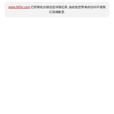
www.365jz.com
已经将此出错信息详细记录, 由此给您带来的访问不便我
们深感歉意.