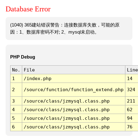
Database Error
(1040) 365建站错误警告：连接数据库失败，可能的原
因：1、数据库密码不对; 2、mysql未启动。
PHP Debug
No.
File
Line
1
/index.php
14
2
/source/function/function_extend.php
324
3
/source/class/jzmysql.class.php
211
4
/source/class/jzmysql.class.php
62
5
/source/class/jzmysql.class.php
94
6
/source/class/jzmysql.class.php
76