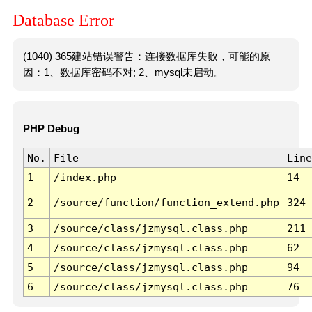
Database Error
(1040) 365建站错误警告：连接数据库失败，可能的原
因：1、数据库密码不对; 2、mysql未启动。
PHP Debug
No.
File
Line
1
/index.php
14
2
/source/function/function_extend.php
324
3
/source/class/jzmysql.class.php
211
4
/source/class/jzmysql.class.php
62
5
/source/class/jzmysql.class.php
94
6
/source/class/jzmysql.class.php
76