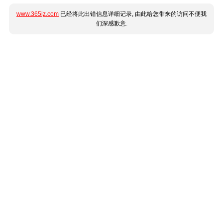
www.365jz.com
已经将此出错信息详细记录, 由此给您带来的访问不便我
们深感歉意.