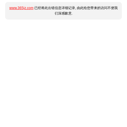
www.365jz.com
已经将此出错信息详细记录, 由此给您带来的访问不便我
们深感歉意.