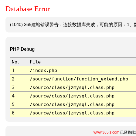
Database Error
(1040) 365建站错误警告：连接数据库失败，可能的原因：1、数
PHP Debug
No.
File
1
/index.php
2
/source/function/function_extend.php
3
/source/class/jzmysql.class.php
4
/source/class/jzmysql.class.php
5
/source/class/jzmysql.class.php
6
/source/class/jzmysql.class.php
www.365jz.com
已经将此