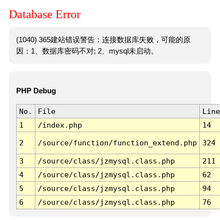
Database Error
(1040) 365建站错误警告：连接数据库失败，可能的原
因：1、数据库密码不对; 2、mysql未启动。
PHP Debug
No.
File
Line
1
/index.php
14
2
/source/function/function_extend.php
324
3
/source/class/jzmysql.class.php
211
4
/source/class/jzmysql.class.php
62
5
/source/class/jzmysql.class.php
94
6
/source/class/jzmysql.class.php
76