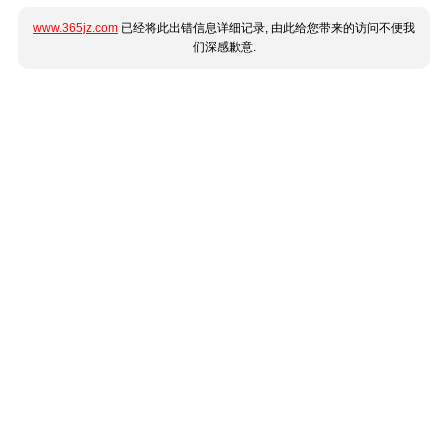
www.365jz.com
已经将此出错信息详细记录, 由此给您带来的访问不便我
们深感歉意.