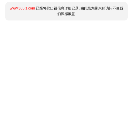
www.365jz.com
已经将此出错信息详细记录, 由此给您带来的访问不便我
们深感歉意.