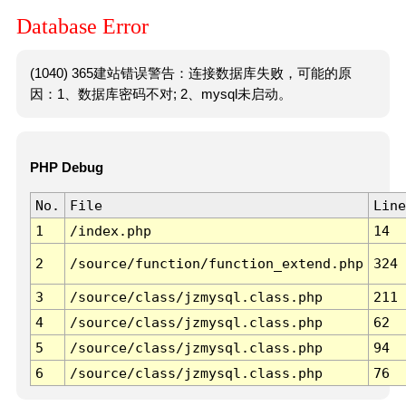
Database Error
(1040) 365建站错误警告：连接数据库失败，可能的原
因：1、数据库密码不对; 2、mysql未启动。
PHP Debug
No.
File
Line
1
/index.php
14
2
/source/function/function_extend.php
324
3
/source/class/jzmysql.class.php
211
4
/source/class/jzmysql.class.php
62
5
/source/class/jzmysql.class.php
94
6
/source/class/jzmysql.class.php
76