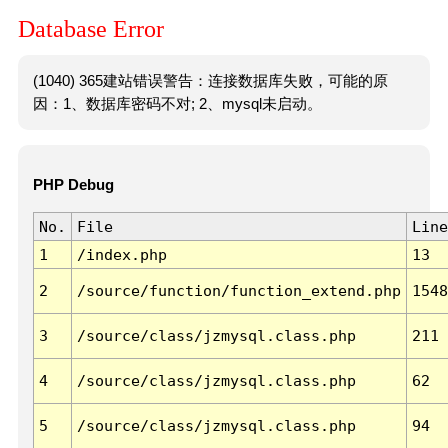
Database Error
(1040) 365建站错误警告：连接数据库失败，可能的原
因：1、数据库密码不对; 2、mysql未启动。
PHP Debug
No.
File
Line
1
/index.php
13
2
/source/function/function_extend.php
1548
3
/source/class/jzmysql.class.php
211
4
/source/class/jzmysql.class.php
62
5
/source/class/jzmysql.class.php
94