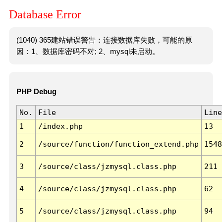
Database Error
(1040) 365建站错误警告：连接数据库失败，可能的原
因：1、数据库密码不对; 2、mysql未启动。
PHP Debug
No.
File
Line
1
/index.php
13
2
/source/function/function_extend.php
1548
3
/source/class/jzmysql.class.php
211
4
/source/class/jzmysql.class.php
62
5
/source/class/jzmysql.class.php
94