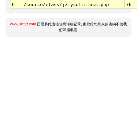
6
/source/class/jzmysql.class.php
76
www.365jz.com
已经将此出错信息详细记录, 由此给您带来的访问不便我
们深感歉意.