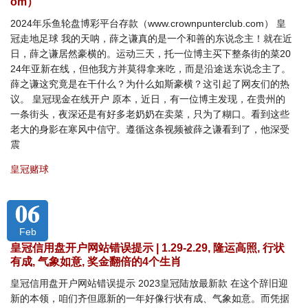
om）
2024年乐鱼轮盘博彩平台存款（www.crownpunterclub.com） 皇
冠走地足球 我的天呐，薛之谦真的是一个和善的东说念主！就在近
日，薛之谦居然豪横的。运动三天，托一位博主买下整条街的菜20
24年亚新在线，但他我方并莫得拿来吃，而是沿途送东说念主了。
薛之谦这究竟是在干什么？为什么如斯豪横？这引起了网友们的热
议。 皇冠现金在线开户 原本，近日，有一位博主发现，在贵州的
一条街头，夜深还是有好多老奶奶在卖菜，只为了糊口。看到这些
老大的身影在寒风中信守。遵循这条视频被薛之谦看到了，他深受
震
皇冠赌球
06
Feb
皇冠信用盘开户网站错误提示 | 1.29-2.29, 隆运高照, 行状
有成, 气象如意, 奖金翻倍的4个生肖
皇冠信用盘开户网站错误提示 2023皇冠陆放最新款 在这个辞旧迎
新的本领，咱们齐但愿新的一年好像行状有成、气象如意。而凭据