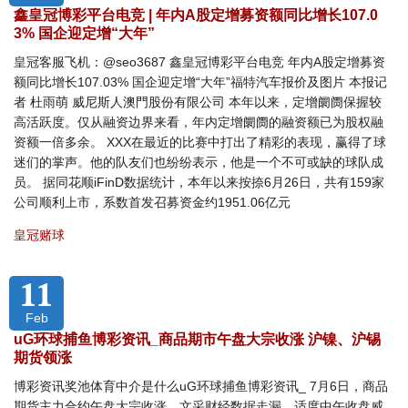
鑫皇冠博彩平台电竞 | 年内A股定增募资额同比增长107.0
3% 国企迎定增“大年”
皇冠客服飞机：@seo3687 鑫皇冠博彩平台电竞 年内A股定增募资
额同比增长107.03% 国企迎定增“大年”福特汽车报价及图片 本报记
者 杜雨萌 威尼斯人澳門股份有限公司 本年以来，定增阛阓保握较
高活跃度。仅从融资边界来看，年内定增阛阓的融资额已为股权融
资额一倍多余。 XXX在最近的比赛中打出了精彩的表现，赢得了球
迷们的掌声。他的队友们也纷纷表示，他是一个不可或缺的球队成
员。 据同花顺iFinD数据统计，本年以来按捺6月26日，共有159家
公司顺利上市，系数首发召募资金约1951.06亿元
皇冠赌球
11
Feb
uG环球捕鱼博彩资讯_商品期市午盘大宗收涨 沪镍、沪锡
期货领涨
博彩资讯奖池体育中介是什么uG环球捕鱼博彩资讯_ 7月6日，商品
期货主力合约午盘大宗收涨。文采财经数据走漏，适度中午收盘威