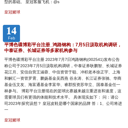
型的基础。 皇冠客服飞机：@s
皇冠赌球
14
Feb
平博色碟博彩平台注册_鸿路钢构：7月5日汲取机构调研，
中泰证券、长城证券等多家机构参与
平博色碟博彩平台注册 2023年7月7日鸿路钢构(002541)发布公告
称公司于2023年7月5日汲取机构调研，中泰证券耿鹏智、长城证券
花江月、安信自营王涵蓉、中信资管于聪、冲积老本徐正宇、上海
和解汇一资管罗霄、鹏扬基金吴西燕 谷永涛、长江证券张驰、华商
基金伍文友、海富通基金李富华、睿郡投资苏华立、国泰基金任一
林参与。 博彩平台注册现在的篮球比赛越来越注重进攻和速度，这
需要球员们有更强的体能和技术水平。 具体现实如下： 问：请公
司2023年探究设想？ 皇冠皮鞋是哪个国家的品牌 答：1、公司将进
一
皇冠赌球