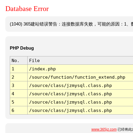
Database Error
(1040) 365建站错误警告：连接数据库失败，可能的原因：1、数
PHP Debug
No.
File
1
/index.php
2
/source/function/function_extend.php
3
/source/class/jzmysql.class.php
4
/source/class/jzmysql.class.php
5
/source/class/jzmysql.class.php
6
/source/class/jzmysql.class.php
www.365jz.com
已经将此