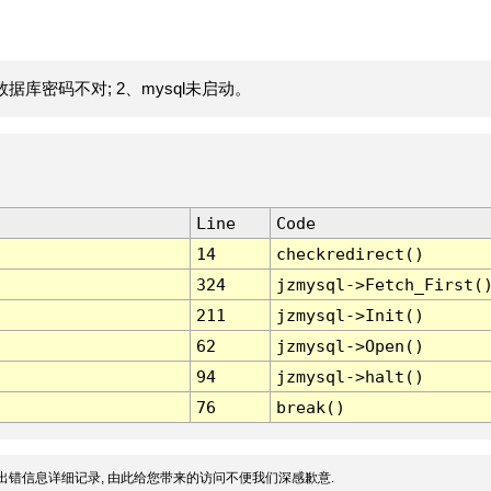
据库密码不对; 2、mysql未启动。
Line
Code
14
checkredirect()
324
jzmysql->Fetch_First(
211
jzmysql->Init()
62
jzmysql->Open()
94
jzmysql->halt()
76
break()
出错信息详细记录, 由此给您带来的访问不便我们深感歉意.