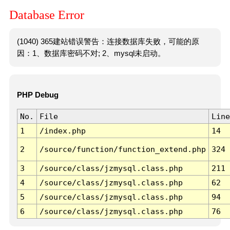
Database Error
(1040) 365建站错误警告：连接数据库失败，可能的原
因：1、数据库密码不对; 2、mysql未启动。
PHP Debug
No.
File
Line
1
/index.php
14
2
/source/function/function_extend.php
324
3
/source/class/jzmysql.class.php
211
4
/source/class/jzmysql.class.php
62
5
/source/class/jzmysql.class.php
94
6
/source/class/jzmysql.class.php
76