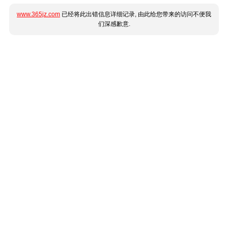
www.365jz.com
已经将此出错信息详细记录, 由此给您带来的访问不便我
们深感歉意.