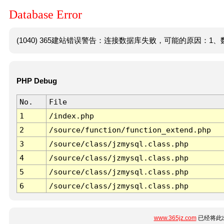
Database Error
(1040) 365建站错误警告：连接数据库失败，可能的原因：1、数
PHP Debug
No.
File
1
/index.php
2
/source/function/function_extend.php
3
/source/class/jzmysql.class.php
4
/source/class/jzmysql.class.php
5
/source/class/jzmysql.class.php
6
/source/class/jzmysql.class.php
www.365jz.com
已经将此