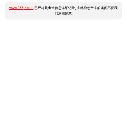
www.365jz.com
已经将此出错信息详细记录, 由此给您带来的访问不便我
们深感歉意.