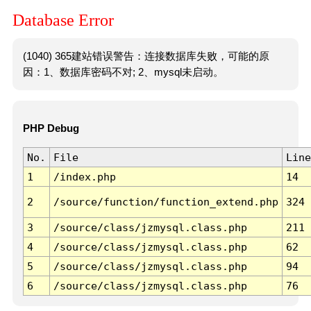
Database Error
(1040) 365建站错误警告：连接数据库失败，可能的原
因：1、数据库密码不对; 2、mysql未启动。
PHP Debug
No.
File
Line
1
/index.php
14
2
/source/function/function_extend.php
324
3
/source/class/jzmysql.class.php
211
4
/source/class/jzmysql.class.php
62
5
/source/class/jzmysql.class.php
94
6
/source/class/jzmysql.class.php
76