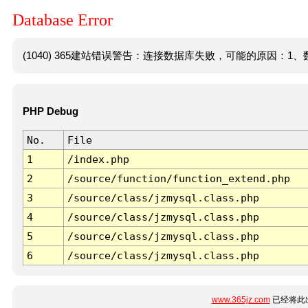
Database Error
(1040) 365建站错误警告：连接数据库失败，可能的原因：1、数
PHP Debug
No.
File
1
/index.php
2
/source/function/function_extend.php
3
/source/class/jzmysql.class.php
4
/source/class/jzmysql.class.php
5
/source/class/jzmysql.class.php
6
/source/class/jzmysql.class.php
www.365jz.com
已经将此