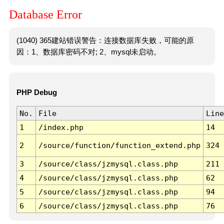
Database Error
(1040) 365建站错误警告：连接数据库失败，可能的原
因：1、数据库密码不对; 2、mysql未启动。
PHP Debug
No.
File
Line
1
/index.php
14
2
/source/function/function_extend.php
324
3
/source/class/jzmysql.class.php
211
4
/source/class/jzmysql.class.php
62
5
/source/class/jzmysql.class.php
94
6
/source/class/jzmysql.class.php
76