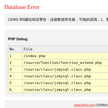
Database Error
(1040) 365建站错误警告：连接数据库失败，可能的原因：1、数
PHP Debug
No.
File
1
/index.php
2
/source/function/function_extend.php
3
/source/class/jzmysql.class.php
4
/source/class/jzmysql.class.php
5
/source/class/jzmysql.class.php
6
/source/class/jzmysql.class.php
www.365jz.com
已经将此