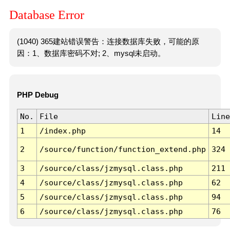
Database Error
(1040) 365建站错误警告：连接数据库失败，可能的原
因：1、数据库密码不对; 2、mysql未启动。
PHP Debug
No.
File
Line
1
/index.php
14
2
/source/function/function_extend.php
324
3
/source/class/jzmysql.class.php
211
4
/source/class/jzmysql.class.php
62
5
/source/class/jzmysql.class.php
94
6
/source/class/jzmysql.class.php
76