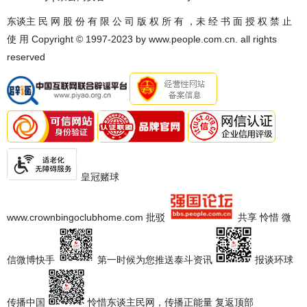
东谈主 民 网 股 份 有 限 公 司 版 权 所 有 ，未 经 书 面 授 权 禁 止
使 用 Copyright © 1997-2023 by www.people.com.cn. all rights
reserved
皇冠赌球
www.crownbingoclubhome.com 批驳
共享 怜惜 微
信微博快手
第一时候为您推送泰斗资讯
报谈环球
传播中国
怜惜东谈主民网，传播正能量 复返顶部