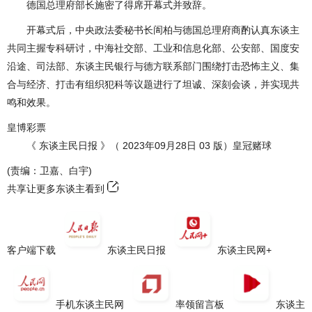
德国总理府部长施密了得席开幕式并致辞。
开幕式后，中央政法委秘书长訚柏与德国总理府商酌认真东谈主
共同主握专科研讨，中海社交部、工业和信息化部、公安部、国度安
沿途、司法部、东谈主民银行与德方联系部门围绕打击恐怖主义、集
合与经济、打击有组织犯科等议题进行了坦诚、深刻会谈，并实现共
鸣和效果。
皇博彩票
《 东谈主民日报 》（ 2023年09月28日 03 版）皇冠赌球
(责编：卫嘉、白宇)
共享让更多东谈主看到
客户端下载
东谈主民日报
东谈主民网+
手机东谈主民网
率领留言板
东谈主