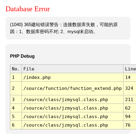
Database Error
(1040) 365建站错误警告：连接数据库失败，可能的原
因：1、数据库密码不对; 2、mysql未启动。
PHP Debug
No.
File
Line
1
/index.php
14
2
/source/function/function_extend.php
324
3
/source/class/jzmysql.class.php
211
4
/source/class/jzmysql.class.php
62
5
/source/class/jzmysql.class.php
94
6
/source/class/jzmysql.class.php
76