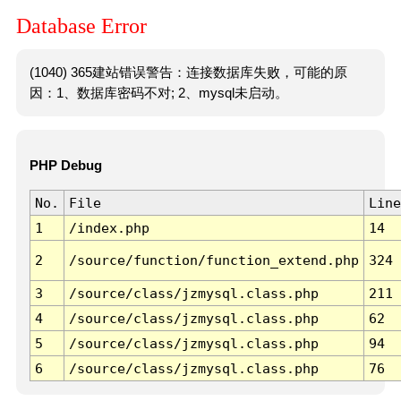
Database Error
(1040) 365建站错误警告：连接数据库失败，可能的原
因：1、数据库密码不对; 2、mysql未启动。
PHP Debug
No.
File
Line
1
/index.php
14
2
/source/function/function_extend.php
324
3
/source/class/jzmysql.class.php
211
4
/source/class/jzmysql.class.php
62
5
/source/class/jzmysql.class.php
94
6
/source/class/jzmysql.class.php
76