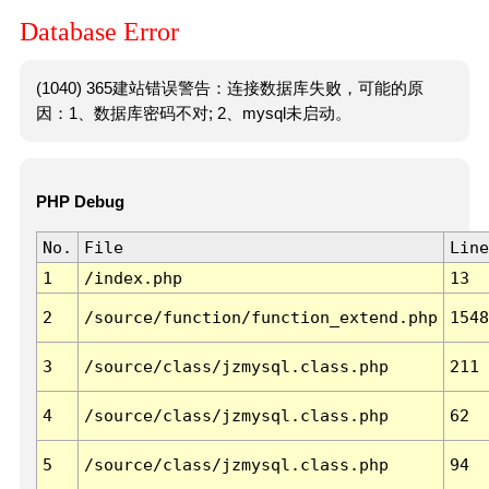
Database Error
(1040) 365建站错误警告：连接数据库失败，可能的原
因：1、数据库密码不对; 2、mysql未启动。
PHP Debug
No.
File
Line
1
/index.php
13
2
/source/function/function_extend.php
1548
3
/source/class/jzmysql.class.php
211
4
/source/class/jzmysql.class.php
62
5
/source/class/jzmysql.class.php
94