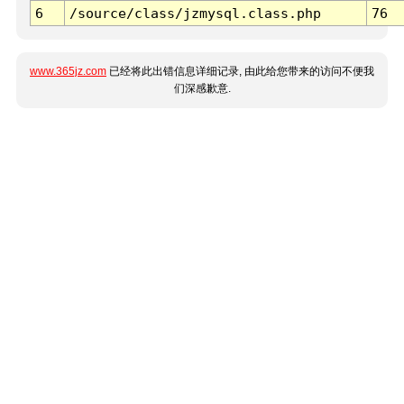
6
/source/class/jzmysql.class.php
76
www.365jz.com
已经将此出错信息详细记录, 由此给您带来的访问不便我
们深感歉意.