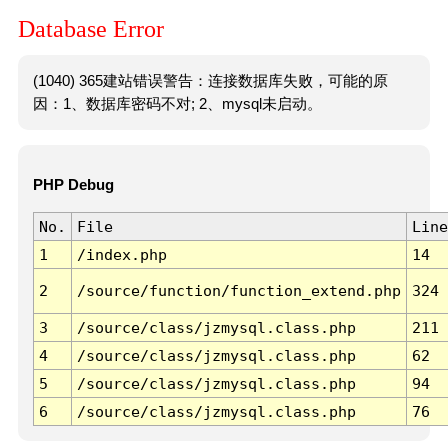
Database Error
(1040) 365建站错误警告：连接数据库失败，可能的原
因：1、数据库密码不对; 2、mysql未启动。
PHP Debug
No.
File
Line
1
/index.php
14
2
/source/function/function_extend.php
324
3
/source/class/jzmysql.class.php
211
4
/source/class/jzmysql.class.php
62
5
/source/class/jzmysql.class.php
94
6
/source/class/jzmysql.class.php
76