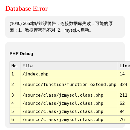
Database Error
(1040) 365建站错误警告：连接数据库失败，可能的原
因：1、数据库密码不对; 2、mysql未启动。
PHP Debug
No.
File
Line
1
/index.php
14
2
/source/function/function_extend.php
324
3
/source/class/jzmysql.class.php
211
4
/source/class/jzmysql.class.php
62
5
/source/class/jzmysql.class.php
94
6
/source/class/jzmysql.class.php
76