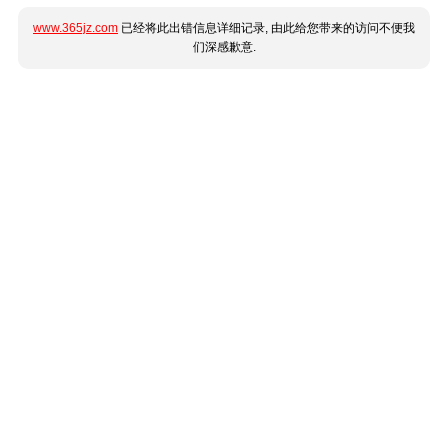
www.365jz.com
已经将此出错信息详细记录, 由此给您带来的访问不便我
们深感歉意.