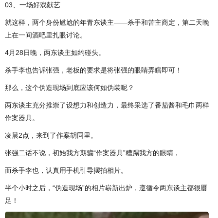
03、一场好戏献艺
就这样，两个身份尴尬的年青东谈主——杀手和苦主商定，第二天晚
上在一间酒吧里扎眼讨论。
4月28日晚，两东谈主如约碰头。
杀手李也告诉张强，老板的要求是将张强的眼睛弄瞎即可！
那么，这个伪造现场到底应该何如伪装呢？
两东谈主充分推崇了设想力和创造力，最终采选了番茄酱和毛巾两样
作案器具。
凌晨2点，来到了作案胡同里。
张强二话不说，初始我方期骗“作案器具”糟蹋我方的眼睛，
而杀手李也，认真用手机引导摆拍相片。
半个小时之后，“伪造现场”的相片崭新出炉，遵循令两东谈主都很餍
足！