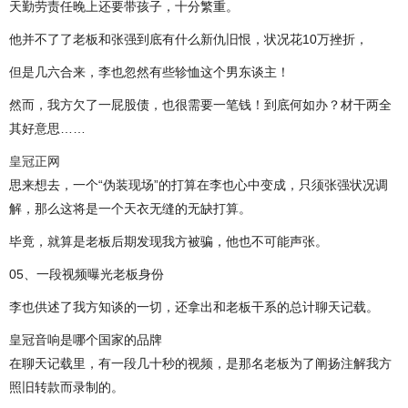
天勤劳责任晚上还要带孩子，十分繁重。
他并不了了老板和张强到底有什么新仇旧恨，状况花10万挫折，
但是几六合来，李也忽然有些轸恤这个男东谈主！
然而，我方欠了一屁股债，也很需要一笔钱！到底何如办？材干两全
其好意思……
皇冠正网
思来想去，一个“伪装现场”的打算在李也心中变成，只须张强状况调
解，那么这将是一个天衣无缝的无缺打算。
毕竟，就算是老板后期发现我方被骗，他也不可能声张。
05、一段视频曝光老板身份
李也供述了我方知谈的一切，还拿出和老板干系的总计聊天记载。
皇冠音响是哪个国家的品牌
在聊天记载里，有一段几十秒的视频，是那名老板为了阐扬注解我方
照旧转款而录制的。