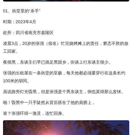
01、衖堂里的“杀手”
时期：2023年4月
处所：四川省南充市嘉陵区
凌晨3点，20岁的张强（假名）忙完烧烤摊上的责任，窘态不胜的放
工回家。
夜很黑，东谈主们早已插足黑甜乡，街谈上行东谈主很少。
张强的出租屋在一条衖堂的至极，每天他都必须要穿行在这条长约
100米的胡同。
虽说路旁灯光昏黑，但是张强是个男东谈主，倒也莫得那么发怵。
啪！昏黑中一只手陡然从背后搭在了他的肩膀上，
谁？张强吓得一激灵，连忙回身。