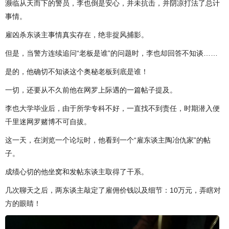
濒临从天而下的警员，李也倒是安心，并未抗击，并阴凉打法了总计
事情。
雇凶杀东谈主事情真实存在，绝非捉风捕影。
但是，当警方连续追问“老板是谁”的问题时，李也却回答不知谈……
是的，他确切不知谈这个奥秘老板到底是谁！
一切，还要从不久前他在网罗上际遇的一篇帖子提及。
李也大学毕业后，由于所学专科不好，一直找不到责任，时期潜入便
千里迷网罗赌博不可自拔。
这一天，在浏览一个论坛时，他看到一个“雇东谈主陶冶仇家”的帖
子。
成绩心切的他坐窝和发帖东谈主取得了干系。
几次聊天之后，两东谈主敲定了雇佣价钱以及细节：10万元，弄瞎对
方的眼睛！