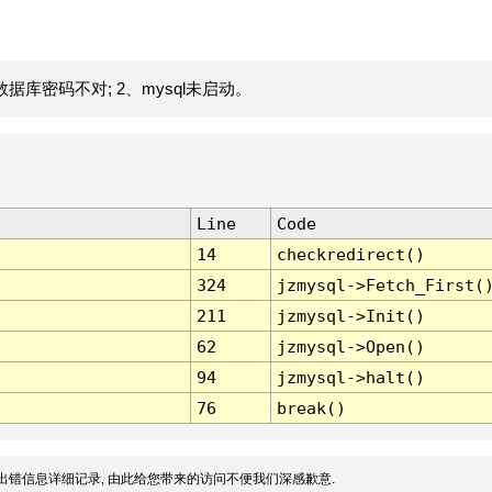
据库密码不对; 2、mysql未启动。
Line
Code
14
checkredirect()
324
jzmysql->Fetch_First(
211
jzmysql->Init()
62
jzmysql->Open()
94
jzmysql->halt()
76
break()
出错信息详细记录, 由此给您带来的访问不便我们深感歉意.