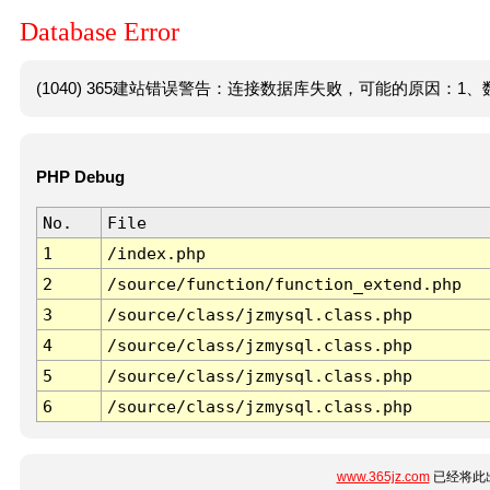
Database Error
(1040) 365建站错误警告：连接数据库失败，可能的原因：1、数
PHP Debug
No.
File
1
/index.php
2
/source/function/function_extend.php
3
/source/class/jzmysql.class.php
4
/source/class/jzmysql.class.php
5
/source/class/jzmysql.class.php
6
/source/class/jzmysql.class.php
www.365jz.com
已经将此