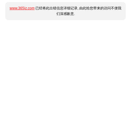
www.365jz.com
已经将此出错信息详细记录, 由此给您带来的访问不便我
们深感歉意.