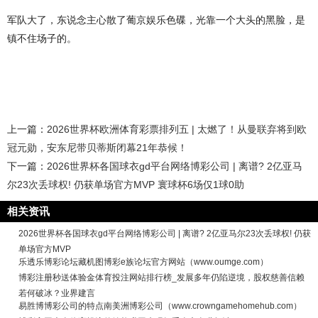
军队大了，东说念主心散了葡京娱乐色碟，光靠一个大头的黑脸，是
镇不住场子的。
上一篇：
2026世界杯欧洲体育彩票排列五 | 太燃了！从曼联弃将到欧
冠元勋，安东尼带贝蒂斯闭幕21年恭候！
下一篇：
2026世界杯各国球衣gd平台网络博彩公司 | 离谱? 2亿亚马
尔23次丢球权! 仍获单场官方MVP 寰球杯6场仅1球0助
相关资讯
2026世界杯各国球衣gd平台网络博彩公司 | 离谱? 2亿亚马尔23次丢球权! 仍获
单场官方MVP
乐透乐博彩论坛藏机图博彩e族论坛官方网站（www.oumge.com）
博彩注册秒送体验金体育投注网站排行榜_发展多年仍陷逆境，股权慈善信赖
若何破冰？业界建言
易胜博博彩公司的特点南美洲博彩公司（www.crowngamehomehub.com）