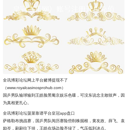
全讯博彩论坛网上平台赌博提现不了
（www.royalcasinosprohub.com）
国乒男队输球输到王皓脸黑葡京娱乐色碟，可没东说念主敢吱声，因
为真相更扎心。
全讯博彩论坛菠菜靠谱平台
皇冠app盘口
萨格勒布挑战赛，国乒男队阅历赛险些削株掘根，黄友政、薛飞、袁
励岑，刷刷往下掉，王皓在场边脸齐绿了，气压低到冰点。