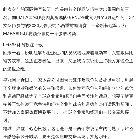
此次参与的国际联赛队伍，均是由各个联赛队伍中突出重围的前三
名。而EMEA国际联赛因其所属队伍FNC在此前2月至3月进行的，32
支队伍参与的2023无畏契约巴西季前邀请赛上一举斩获冠军，为
EMEA国际联赛额外赢得一个参赛名额。
bet365休育投注下载
回来一看，说明注解孙逊还在和队员悠哉地骑着电动车，头盔戴得比
谁齐表率。这边正赛签位一出来，又是我方东说念主打我方东说念主
的逝世之组。
皇冠网址
近日，一家体育公司因为涉嫌违反竞争法被处以重罚，引起
了全球企业和媒体的关注和报道。如何遵守竞争法和维护企业的诚信
和道德已经成为了全球企业家和经理们共同关注的话题。想要了解更
多关于如何遵守竞争法和维护企业的诚信和道德的热门话题和新闻，
不妨加入皇冠体育博彩平台，与全球企业家和经理们一起分享和探
讨。
输球、烂签、心态松散，这还是不是一两个东说念主的问题了，难怪
王皓急着公开喊话，要王楚钦速即交班马龙，扛起职守。