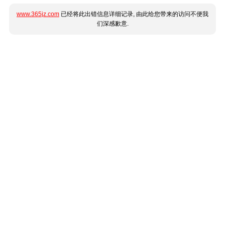
www.365jz.com
已经将此出错信息详细记录, 由此给您带来的访问不便我
们深感歉意.