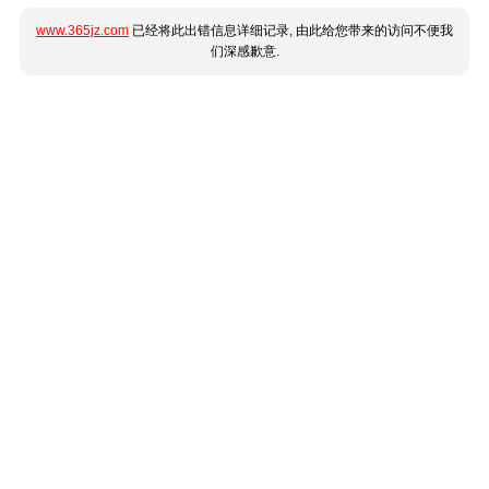
www.365jz.com
已经将此出错信息详细记录, 由此给您带来的访问不便我
们深感歉意.