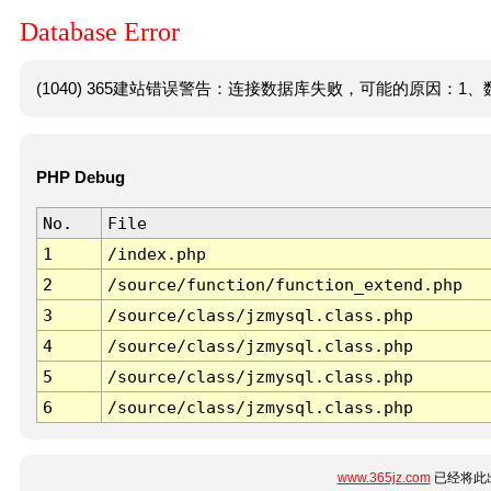
Database Error
(1040) 365建站错误警告：连接数据库失败，可能的原因：1、数
PHP Debug
No.
File
1
/index.php
2
/source/function/function_extend.php
3
/source/class/jzmysql.class.php
4
/source/class/jzmysql.class.php
5
/source/class/jzmysql.class.php
6
/source/class/jzmysql.class.php
www.365jz.com
已经将此