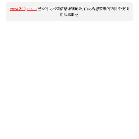
www.365jz.com
已经将此出错信息详细记录, 由此给您带来的访问不便我
们深感歉意.