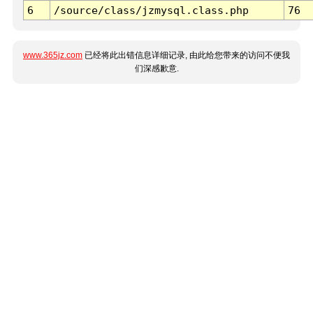
6
/source/class/jzmysql.class.php
76
www.365jz.com
已经将此出错信息详细记录, 由此给您带来的访问不便我
们深感歉意.