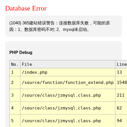
Database Error
(1040) 365建站错误警告：连接数据库失败，可能的原
因：1、数据库密码不对; 2、mysql未启动。
PHP Debug
No.
File
Line
1
/index.php
13
2
/source/function/function_extend.php
1548
3
/source/class/jzmysql.class.php
211
4
/source/class/jzmysql.class.php
62
5
/source/class/jzmysql.class.php
94