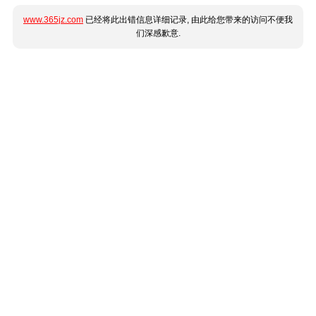
www.365jz.com
已经将此出错信息详细记录, 由此给您带来的访问不便我
们深感歉意.