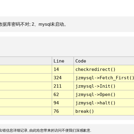
据库密码不对; 2、mysql未启动。
Line
Code
14
checkredirect()
324
jzmysql->Fetch_First(
211
jzmysql->Init()
62
jzmysql->Open()
94
jzmysql->halt()
76
break()
出错信息详细记录, 由此给您带来的访问不便我们深感歉意.