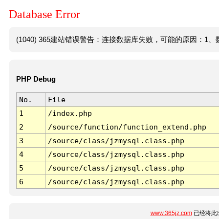
Database Error
(1040) 365建站错误警告：连接数据库失败，可能的原因：1、数
PHP Debug
No.
File
1
/index.php
2
/source/function/function_extend.php
3
/source/class/jzmysql.class.php
4
/source/class/jzmysql.class.php
5
/source/class/jzmysql.class.php
6
/source/class/jzmysql.class.php
www.365jz.com
已经将此