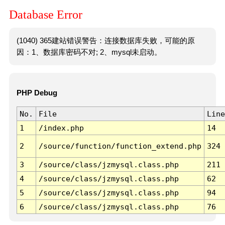
Database Error
(1040) 365建站错误警告：连接数据库失败，可能的原
因：1、数据库密码不对; 2、mysql未启动。
PHP Debug
No.
File
Line
1
/index.php
14
2
/source/function/function_extend.php
324
3
/source/class/jzmysql.class.php
211
4
/source/class/jzmysql.class.php
62
5
/source/class/jzmysql.class.php
94
6
/source/class/jzmysql.class.php
76